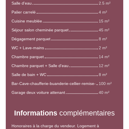
Salle d'eau
2.5 m²
Palier carrelé
4 m²
Cuisine meublée
15 m²
Séjour salon cheminée parquet
45 m²
Dégagement parquet
8 m²
WC + Lave-mains
2 m²
Chambre parquet
14 m²
Chambre parquet + Salle d'eau
12 m²
Salle de bain + WC
8 m²
Bar-Cave-chaufferie-buanderie-cellier-remise-
100 m²
Garage deux voiture attenant
40 m²
Informations
complémentaires
Honoraires à la charge du vendeur. Logement à