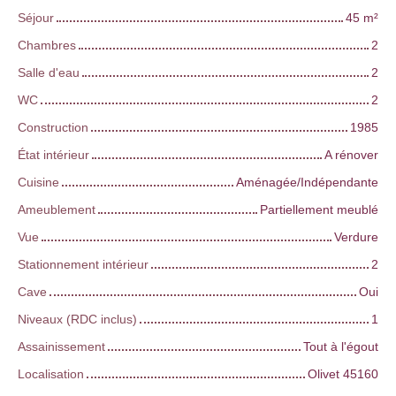
Séjour
45
m²
Chambres
2
Salle d'eau
2
WC
2
Construction
1985
État intérieur
A rénover
Cuisine
Aménagée/Indépendante
Ameublement
Partiellement meublé
Vue
Verdure
Stationnement intérieur
2
Cave
Oui
Niveaux (RDC inclus)
1
Assainissement
Tout à l'égout
Localisation
Olivet 45160