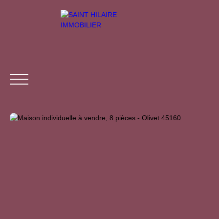
ACCUEIL
ACHETER
LOUER
VENDRE
ESTIMER
Être rappelé