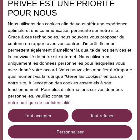
Nos honoraires
PRIVÉE EST UNE PRIORITÉ
terrain est
Mentions légales
POUR NOUS
parfaitement
piscinable .
Le
Politique de confidentialité
Nous utilisons des cookies afin de vous offrir une expérience
sous-sol
de la
Plan du site
optimale et une communication pertinente sur notre site.
maison vous
Grace à ces technologies, nous pouvons vous proposer du
ouvre des
Gérer les cookies
contenu en rapport avec vos centres d'intérêt. Ils nous
possibilités
Propulsé par
permettent également d'améliorer la qualité de nos services et
infinies. Que
la convivialité de notre site internet. Nous utiliserons
vous souhaitiez
uniquement les données personnelles pour lesquelles vous
y créer un
avez donné votre accord. Vous pouvez les modifier à n'importe
espace de loisirs
quel moment via la rubrique ″Gérer les cookies″ en bas de
ou une salle de
notre site, à l'exception des cookies essentiels à son
sport , les
+33 2 38 64 80 90
fonctionnement. Pour plus d'informations sur vos données
options sont
personnelles, veuillez consulter
multiples. La
notre politique de confidentialité
.
cuisine, déjà
1056 rue d’Orléans
aménagée
, est
Tout accepter
Tout refuser
45160 Saint-Hilaire-Saint-Mesmin
prête à accueillir
vos plus belles
créations
Personnaliser
culinaires. Cette