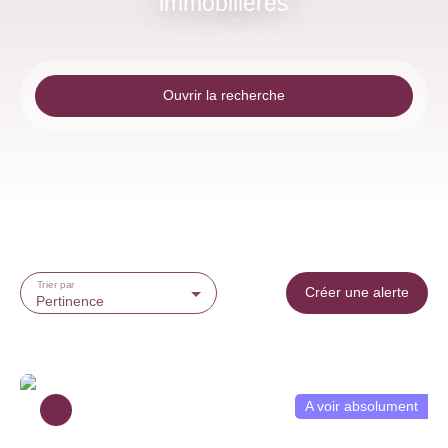
immobilières
Ouvrir la recherche
Type d'offre
Vente
Type de bien
Maison
Localisation
Saint-Pryvé-Saint-Mesmin (45750)
Trier par
Créer une alerte
Pertinence
Budget max (€)
Surface min (m²)
A voir absolument
Rechercher