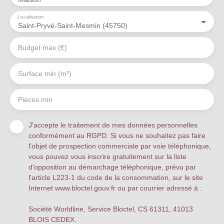
ou ceux qui
Localisation
recherchent un
Saint-Pryvé-Saint-Mesmin (45750)
espace de vie
généreux. Dès
Budget max (€)
l'entrée, le
séjour de 52 m²
vous accueille
Surface min (m²)
avec ses baies
vitrées qui
Pièces min
inondent la pièce
de lumière
naturelle. Parfait
J'accepte le traitement de mes données personnelles
pour les soirées
conformément au RGPD. Si vous ne souhaitez pas faire
en famille, les
l'objet de prospection commerciale par voie téléphonique,
dîners entre
vous pouvez vous inscrire gratuitement sur la liste
amis ou
d'opposition au démarchage téléphonique, prévu par
simplement pour
l'article L223-1 du code de la consommation, sur le site
se détendre au
Internet www.bloctel.gouv.fr ou par courrier adressé à :
coin de la
cheminée . Les
Société Worldline, Service Bloctel, CS 61311, 41013
8 pièces
, dont
4
BLOIS CEDEX.