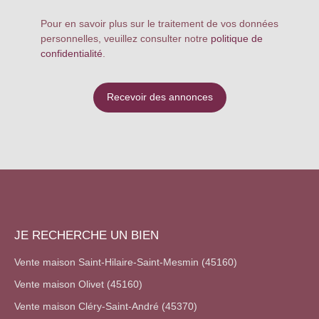
chambres
spacieuses plus
Pour en savoir plus sur le traitement de vos données
un bureau ,
personnelles, veuillez consulter notre
politique de
offrent un
confidentialité
.
confort optimal
pour tous les
membres de la
Recevoir des annonces
famille. Les
3
salles de bains
et
3 WC
garantissent une
intimité et une
praticité au
quotidien. Le
jardin de 1181
m²
, un véritable
JE RECHERCHE UN BIEN
havre de paix,
vous invite à
Vente maison Saint-Hilaire-Saint-Mesmin (45160)
profiter de
Vente maison Olivet (45160)
moments de
Vente maison Cléry-Saint-André (45370)
détente en plein