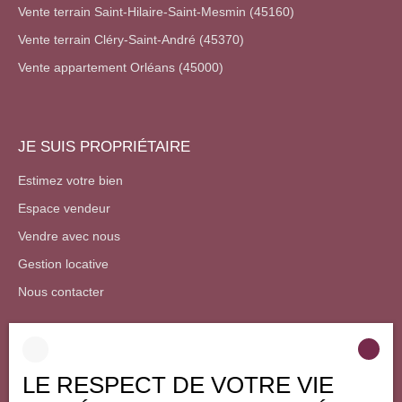
air. Imaginez des
Vente terrain Saint-Hilaire-Saint-Mesmin (45160)
après-midis
Vente terrain Cléry-Saint-André (45370)
ensoleillés
passés à lire
Vente appartement Orléans (45000)
sous les arbres,
des barbecues
entre amis sur la
terrasse ou
JE SUIS PROPRIÉTAIRE
simplement le
plaisir de cultiver
Estimez votre bien
un potager.
Espace vendeur
Grâce à son
exposition plein
Vendre avec nous
sud-ouest
, la
Gestion locative
maison bénéficie
d'un
Nous contacter
ensoleillement
optimal toute la
journée, ce qui
en fait un lieu de
INFORMATIONS
vie lumineux et
LE RESPECT DE VOTRE VIE
chaleureux. Le