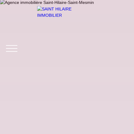
ACCUEIL
ACHETER
LOUER
VENDRE
ESTIMER
Être rappelé