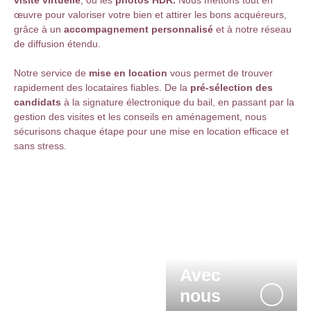
visite virtuelle
, ou les
photos HDR.
Nous mettons tout en
œuvre pour valoriser votre bien et attirer les bons acquéreurs,
grâce à un
accompagnement personnalisé
et à notre réseau
de diffusion étendu.
Notre service de
mise en location
vous permet de trouver
rapidement des locataires fiables. De la
pré-sélection des
candidats
à la signature électronique du bail, en passant par la
gestion des visites et les conseils en aménagement, nous
sécurisons chaque étape pour une mise en location efficace et
sans stress.
Nos
biens
Vendre
En
Avec
vente
nous